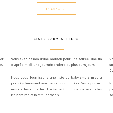
EN SAVOIR +
LISTE BABY-SITTERS
ger
Vous avez besoin d’une nounou pour une soirée, une fin
V
e.
d’après-midi, une journée entière ou plusieurs jours.
s
éc
Nous vous fournissons une liste de baby-sitters mise à
jour régulièrement avec leurs coordonnées. Vous pouvez
N
ensuite les contacter directement pour définir avec elles
pa
les horaires et la rémunération.
so