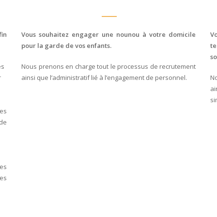
fin
Vous souhaitez engager une nounou à votre domicile
V
pour la garde de vos enfants.
t
so
es
Nous prenons en charge tout le processus de recrutement
r
ainsi que l’administratif lié à l’engagement de personnel.
No
a
si
es
 de
es
res